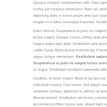
Quisque volutpat condimentum velit. Class apten
nostra, per inceptos himenaeos. Nam nec ante. 
adipiscing diam, a cursus ipsum ante quis turpis.
feugiat mi a tellus consequat imperdiet. Vesti
Etiam ultrices. Suspendisse in justo eu magna l
luctus magna. Quisque cursus, metus vitae ph
magna augue eget diam. Vestibulum ante ipsum p
cubilia Curae; Morbi lacinia molestie dui. Praes
augue congue elementum.
Vestibulum sapien
Suspendisse in justo eu magna luctus susci
et, augue. Vestibulum tincidunt malesuada tellus
Curabitur sit amet mauris. Morbi in dui quis est p
sollicitudin massa. Cras metus. Sed aliquet risus
venenatis tristique, dignissim in, ultrices sit a
Aenean laoreet. Vestibulum nisi lectus, commodo a
accumsan porttitor, cursus quis, aliquet eget, j