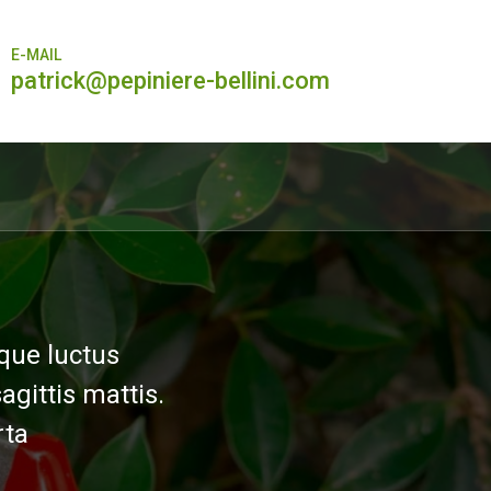
E-MAIL
patrick@pepiniere-bellini.com
eque luctus
agittis mattis.
rta