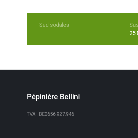
Sed sodales
Sus
25 
Pépinière Bellini
TVA : BE0656.927.946