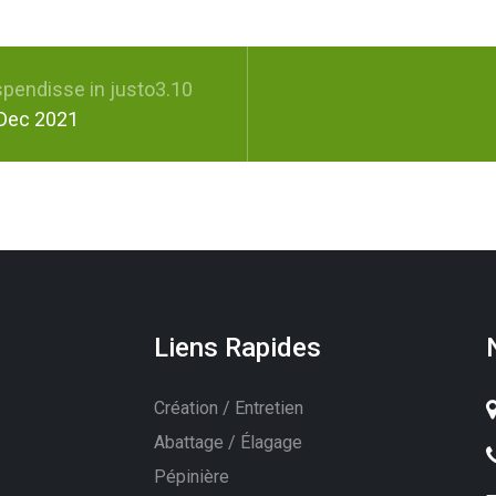
pendisse in justo3.10
Dec 2021
Liens Rapides
Création / Entretien
Abattage / Élagage
Pépinière