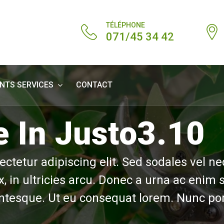
TÉLÉPHONE
071/45 34 42
ENTS SERVICES
CONTACT
 In Justo3.10
ctetur adipiscing elit. Sed sodales vel n
x, in ultricies arcu. Donec a urna ac enim s
entesque. Ut eu consequat lorem. Nunc po