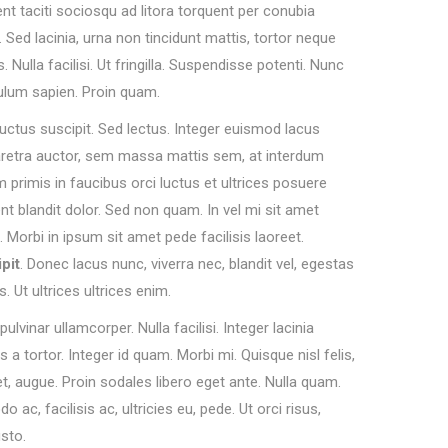
t taciti sociosqu ad litora torquent per conubia
Sed lacinia, urna non tincidunt mattis, tortor neque
 Nulla facilisi. Ut fringilla. Suspendisse potenti. Nunc
bulum sapien. Proin quam.
uctus suscipit. Sed lectus. Integer euismod lacus
aretra auctor, sem massa mattis sem, at interdum
rimis in faucibus orci luctus et ultrices posuere
ent blandit dolor. Sed non quam. In vel mi sit amet
. Morbi in ipsum sit amet pede facilisis laoreet.
pit
. Donec lacus nunc, viverra nec, blandit vel, egestas
. Ut ultrices ultrices enim.
ulvinar ullamcorper. Nulla facilisi. Integer lacinia
 a tortor. Integer id quam. Morbi mi. Quisque nisl felis,
met, augue. Proin sodales libero eget ante. Nulla quam.
c, facilisis ac, ultricies eu, pede. Ut orci risus,
usto.